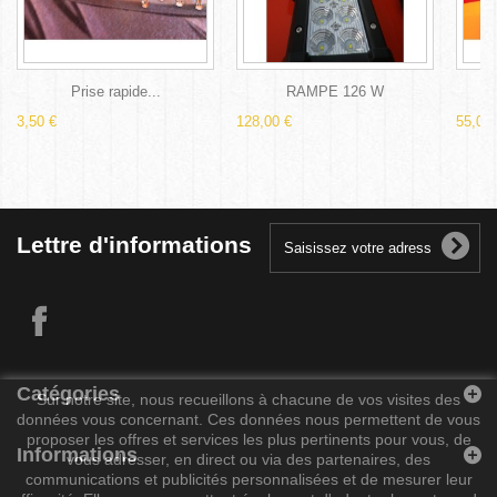
Prise rapide...
RAMPE 126 W
3,50 €
128,00 €
55,00 
Lettre d'informations
Catégories
Sur notre site, nous recueillons à chacune de vos visites des
données vous concernant. Ces données nous permettent de vous
proposer les offres et services les plus pertinents pour vous, de
Informations
vous adresser, en direct ou via des partenaires, des
communications et publicités personnalisées et de mesurer leur