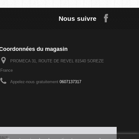
Nous suivre
Coordonnées du magasin
PROMECA 31, ROUTE DE REVEL 81540 SOREZE
France
Appelez-nous gratuitement
0607137317
RAIS