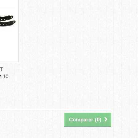
T
-10
Comparer (
0
)