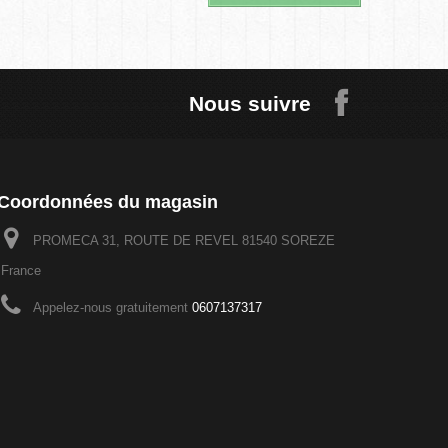
Nous suivre
Coordonnées du magasin
PROMECA 31, ROUTE DE REVEL 81540 SOREZE
France
Appelez-nous gratuitement
0607137317