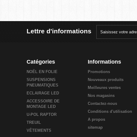
Lettre d'informations
Catégories
Informations
NOËL EN FOLIE
Promotions
SUSPENSIONS
Nouveaux produits
PNEUMATIQUES
Meilleures ventes
ECLAIRAGE LED
Nos magasins
ACCESSOIRE DE
Contactez-nous
MONTAGE LED
Conditions d'utilisation
U-POL RAPTOR
A propos
TREUIL
sitemap
VÊTEMENTS