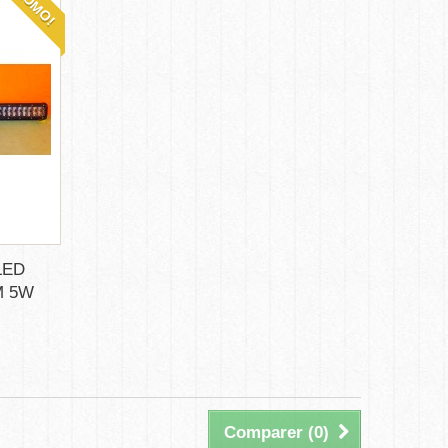
PROMO!
LED
M 5W
Comparer (
0
)