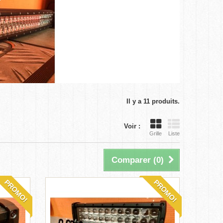
Il y a 11 produits.
Voir :
Grille
Liste
Comparer (
0
)
PROMO!
PROMO!