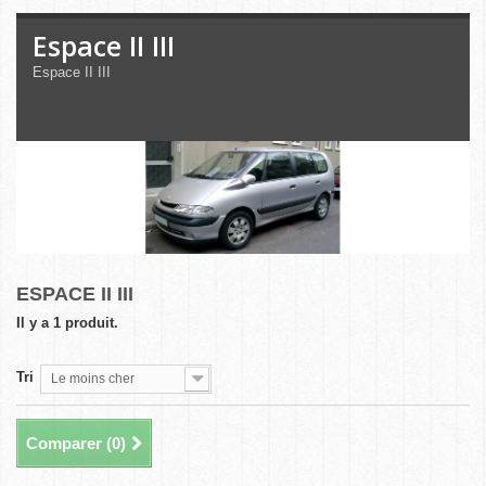
Espace II III
Espace II III
ESPACE II III
Il y a 1 produit.
Tri
Le moins cher
Comparer (
0
)