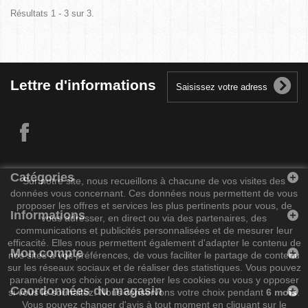
Résultats 1 - 3 sur 3.
Lettre d'informations
Catégories
Sur notre site, nous recueillons à chacune de vos visites des
données vous concernant. Ces données nous permettent de vous
proposer les offres et services les plus pertinents pour vous, de
Informations
vous adresser, en direct ou via des partenaires, des
communications et publicités personnalisées et de mesurer leur
efficacité. Elles nous permettent également d'adapter le contenu de
Mon compte
nos sites à vos préférences, de vous faciliter le partage de contenu
sur les réseaux sociaux et de réaliser des statistiques. Vous pouvez
paramétrer vos choix pour accepter les cookies ou vous y opposer
Coordonnées du magasin
si vous le souhaitez. Nous conservons votre choix pendant
6 mois
.
Vous pouvez changer d'avis à tout moment en cliquant sur le