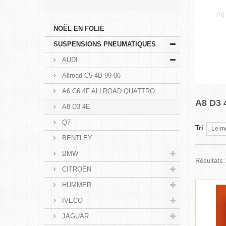
A8
NOËL EN FOLIE
SUSPENSIONS PNEUMATIQUES
AUDI
Allroad C5 4B 99-06
A6 C6 4F ALLROAD QUATTRO
A8 D3
A8 D3 4E
Q7
Tri
Le m
BENTLEY
BMW
Résultats 1
CITROËN
HUMMER
IVECO
JAGUAR