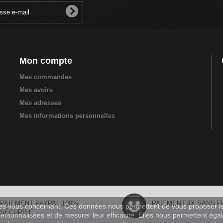
Mon compte
Mes commandes
Mes avoirs
Mes adresses
Mes informations personnelles
PAIEMENT PAYPAL 100%
PAIEMENT 4X SANS F
ées vous concernant. Ces données nous permettent de vous proposer les 
SÉCURISÉ
personnalisées et de mesurer leur efficacité. Elles nous permettent ég