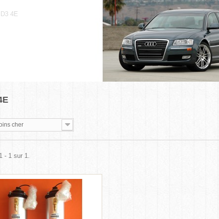
 D3 4E
 4E
oins cher
 - 1 sur 1.