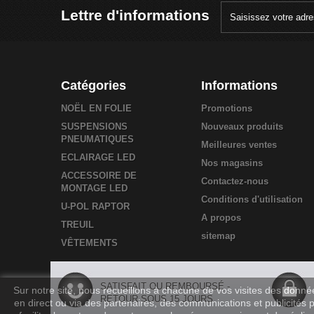
Lettre d'informations
Catégories
Informations
NOËL EN FOLIE
Promotions
SUSPENSIONS
Nouveaux produits
PNEUMATIQUES
Meilleures ventes
ECLAIRAGE LED
Nos magasins
ACCESSOIRE DE
Contactez-nous
MONTAGE LED
Conditions d'utilisation
U-POL RAPTOR
A propos
TREUIL
sitemap
VÊTEMENTS
SATISFAIT OU REMBOURSÉ -
Sur notre site, nous recueillons à chacune de vos visites des donn
RETOUR SOUS 15 JOURS
en direct ou via des partenaires, des communications et publicités 