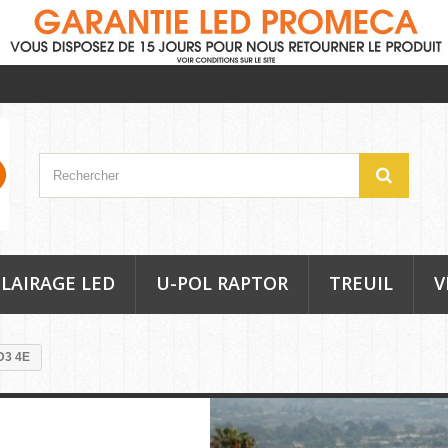
LAIRAGE LED
U-POL RAPTOR
TREUIL
V
D3 4E
A8 D3 4E