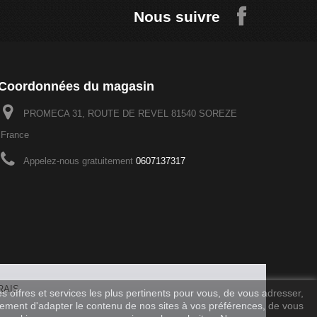
Nous suivre
Coordonnées du magasin
PROMECA 31, ROUTE DE REVEL 81540 SOREZE
France
Appelez-nous gratuitement
0607137317
RAIS
offres et services les plus pertinents pour vous, de vous adresser,
alement d'adapter le contenu de nos sites à vos préférences, de vous